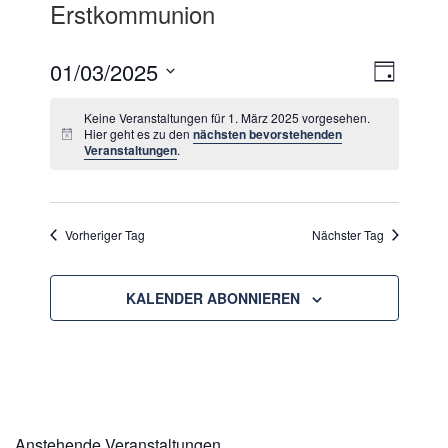
Erstkommunion
Ansicht
Verans
01/03/2025
TAG
Ansich
Navigat
Datum
Navigat
Keine Veranstaltungen für 1. März 2025 vorgesehen.
wählen.
Hier geht es zu den
nächsten bevorstehenden
Veranstaltungen
.
Vorheriger Tag
Nächster Tag
KALENDER ABONNIEREN
Anstehende Veranstaltungen