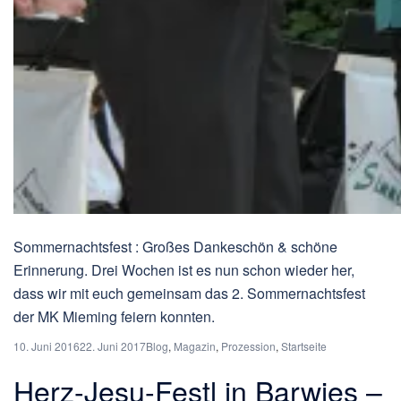
Sommernachtsfest : Großes Dankeschön & schöne
Erinnerung. Drei Wochen ist es nun schon wieder her,
dass wir mit euch gemeinsam das 2. Sommernachtsfest
der MK Mieming feiern konnten.
10. Juni 2016
22. Juni 2017
Blog
,
Magazin
,
Prozession
,
Startseite
Herz-Jesu-Festl in Barwies –