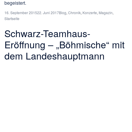
begeistert.
16. September 2015
22. Juni 2017
Blog
,
Chronik
,
Konzerte
,
Magazin
,
Startseite
Schwarz-Teamhaus-
Eröffnung – „Böhmische“ mit
dem Landeshauptmann